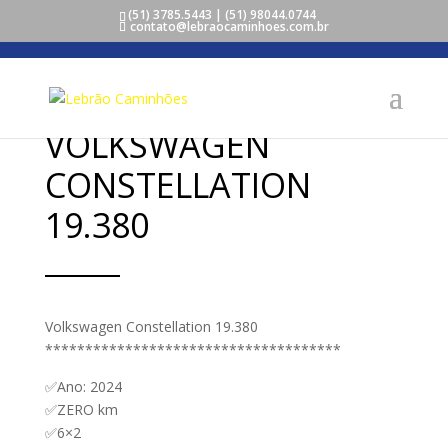
(51) 3785.5443 | (51) 98044.0744
contato@lebraocaminhoes.com.br
VOLKSWAGEN
CONSTELLATION
19.380
Volkswagen Constellation 19.380
*************************************
✅Ano: 2024
✅ZERO km
✅6×2