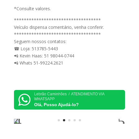
*Consulte valores.
***********************************
Veículo dispensa comentário, venha conferir.
***********************************
Seguem nossos contatos:
☎ Loja: 513785-5443
📲 Kevin Haas: 51 98044-0744
📲 Whats 51-99224.2621
Lebrão Caminhões / ATENDIMENTO VIA
WHATSAPP
Olá, Posso Ajudá-lo?